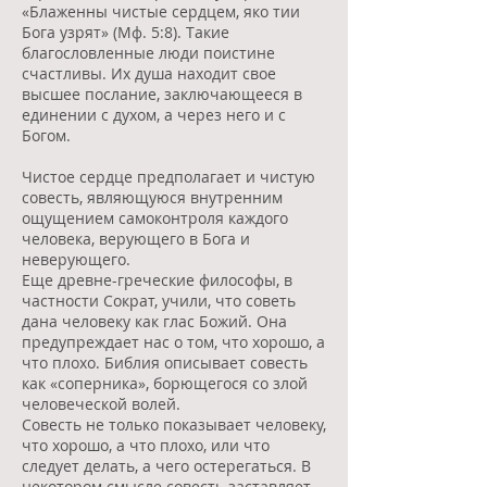
«Блаженны чистые сердцем, яко тии
Бога узрят» (Мф. 5:8). Такие
благословленные люди поистине
счастливы. Их душа находит свое
высшее послание, заключающееся в
единении с духом, а через него и с
Богом.
Чистое сердце предполагает и чистую
совесть, являющуюся внутренним
ощущением самоконтроля каждого
человека, верующего в Бога и
неверующего.
Еще древне-греческие философы, в
частности Сократ, учили, что советь
дана человеку как глас Божий. Она
предупреждает нас о том, что хорошо, а
что плохо. Библия описывает совесть
как «соперника», борющегося со злой
человеческой волей.
Совесть не только показывает человеку,
что хорошо, а что плохо, или что
следует делать, а чего остерегаться. В
некотором смысле совесть заставляет