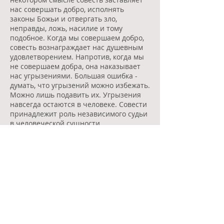
нас совершать добро, исполнять
законы Божьи и отвергать зло,
неправды, ложь, насилие и тому
подобное. Когда мы совершаем добро,
совесть вознаграждает нас душевным
удовлетворением. Напротив, когда мы
не совершаем добра, она наказывает
нас угрызениями. Большая ошибка -
думать, что угрызений можно избежать.
Можно лишь подавить их. Угрызения
навсегда остаются в человеке. Совести
принадлежит роль независимого судьи
в человеческой сущности.
Прежде всего, необходимо сохранять
чистую совесть перед Богом. Мы не
можем ничего скрыть перед Богом,
потому что ничего не может быть для
Него тайно. Бог видит нашу душу.
Мы должны иметь чистую совесть и
перед людьми. Чтобы сохранить ее
чистоту, никого из людей - наших