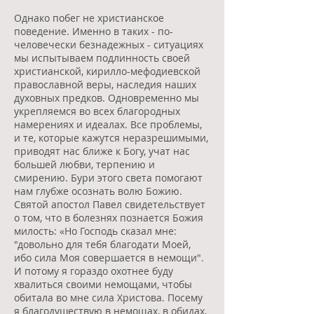
Однако побег не христианское
поведение. Именно в таких - по-
человечески безнадежных - ситуациях
мы испытываем подлинность своей
христианской, кирилло-мефодиевской
православной веры, наследия наших
духовных предков. Одновременно мы
укрепляемся во всех благородных
намерениях и идеалах. Все проблемы,
и те, которые кажутся неразрешимыми,
приводят нас ближе к Богу, учат нас
большей любви, терпению и
смирению. Бури этого света помогают
нам глубже осознать волю Божию.
Святой апостол Павел свидетельствует
о том, что в болезнях познается Божия
милость: «Но Господь сказал мне:
"довольно для тебя благодати Моей,
ибо сила Моя совершается в немощи".
И потому я гораздо охотнее буду
хвалиться своими немощами, чтобы
обитала во мне сила Христова. Посему
я благодушествую в немощах, в обидах,