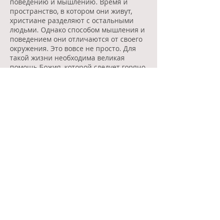
поведению и мышлению. Время и
пространство, в котором они живут,
христиане разделяют с остальными
людьми. Однако способом мышления и
поведением они отличаются от своего
окружения. Это вовсе не просто. Для
такой жизни необходима великая
помощь Божия, которой следует горячо
просить: молитвой, совершением
милосердных поступков (посещением
больных, одиноких, помощью пожилым
и страждущим людям), участием в
воскресных и праздничных
богослужениях, паломничествами к
святым местам.
Сам Иисус Христос за своих верных
просит Небесного Отца со словами:
«Соблюди их во имя Твое, ... чтобы
сохранил их от зла» (Ин. 17:11, 15).
В тысячелетней истории Церкви есть
много примеров в житиях святых,
которые смогли жить в свете и при
этом не быть от него. Для нас такими